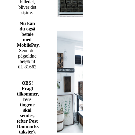
billedet,
bliver det
større.
Nu kan
du også
betale
med
MobilePay.
Send det
pågældne
beløb til
tlf. 81662
OBS!
Fragt
tilkommer,
hvis
tingene
skal
sendes,
(efter Post
Danmarks
takster).