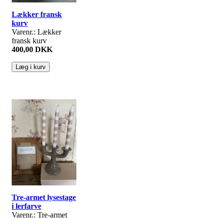
Lækker fransk
kurv
Varenr.: Lækker
fransk kurv
400,00 DKK
Tre-armet lysestage
i lerfarve
Varenr.: Tre-armet