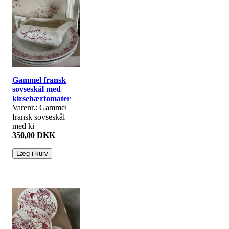
Gammel fransk
sovseskål med
kirsebærtomater
Varenr.: Gammel
fransk sovseskål
med ki
350,00 DKK