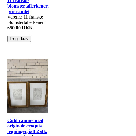
11 franske
blomstertallerkener,
pris samlet
Varenr.: 11 franske
blomstertallerkener
650,00 DKK
Guld ramme med
originale croquis
tegninger, ialt 2 stk.