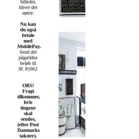
billedet,
bliver det
større.
Nu kan
du også
betale
med
MobilePay.
Send det
pågældne
beløb til
tlf. 81662
OBS!
Fragt
tilkommer,
hvis
tingene
skal
sendes,
(efter Post
Danmarks
takster).