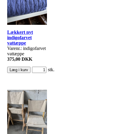
Lækkert nyt
indigofarvet
vattæppe
Varenr.: indigofarvet
vattæppe
375,00 DKK
stk.