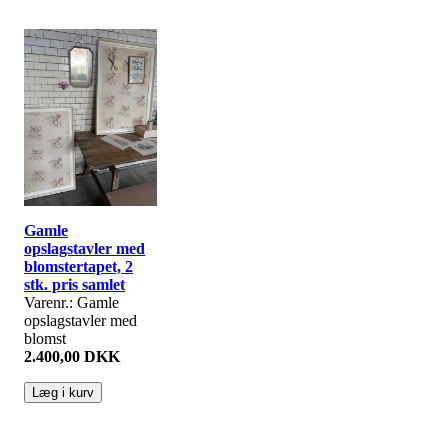
Gamle
opslagstavler med
blomstertapet, 2
stk. pris samlet
Varenr.: Gamle
opslagstavler med
blomst
2.400,00 DKK