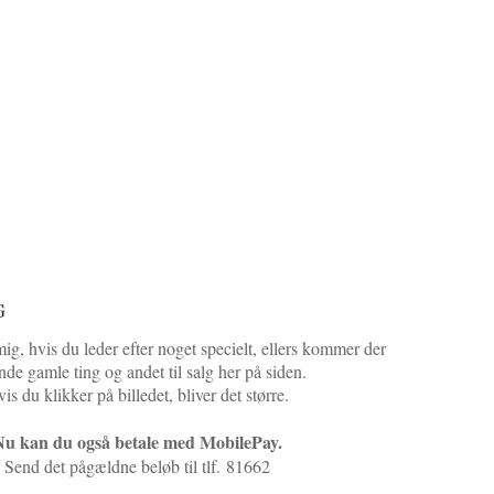
G
mig, hvis du leder efter noget specielt, ellers kommer der
nde gamle ting og andet til salg her på siden.
is du klikker på billedet, bliver det større.
u kan du også betale med MobilePay.
Send det pågældne beløb til tlf. 81662