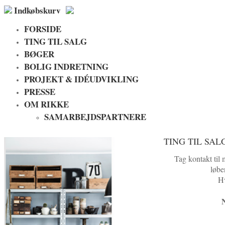
Indkøbskurv
FORSIDE
TING TIL SALG
BØGER
BOLIG INDRETNING
PROJEKT & IDÉUDVIKLING
PRESSE
OM RIKKE
SAMARBEJDSPARTNERE
TING TIL SAL
Tag kontakt til 
løbe
Hv
N