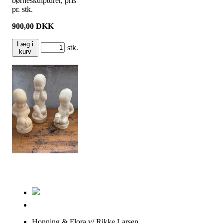
børneskulpturer, pris
pr. stk.
900,00
DKK
Læg i
stk.
kurv
Honning & Flora v/ Rikke Larsen