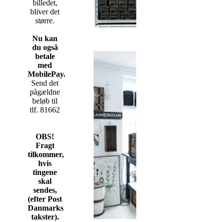
billedet,
bliver det
større.
Nu kan
du også
betale
med
MobilePay.
Send det
pågældne
beløb til
tlf. 81662
OBS!
Fragt
tilkommer,
hvis
tingene
skal
sendes,
(efter Post
Danmarks
takster).