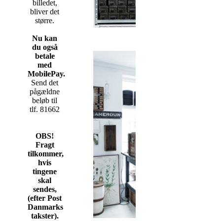
billedet,
bliver det
større.
Nu kan
du også
betale
med
MobilePay.
Send det
pågældne
beløb til
tlf. 81662
OBS!
Fragt
tilkommer,
hvis
tingene
skal
sendes,
(efter Post
Danmarks
takster).