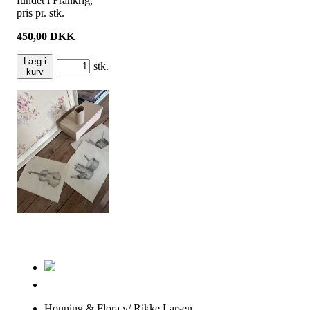
fundet i Frankrig,
pris pr. stk.
450,00
DKK
Læg i
stk.
kurv
Honning & Flora v/ Rikke Larsen