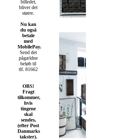
billedet,
bliver det
større.
Nu kan
du også
betale
med
MobilePay.
Send det
pågældne
beløb til
tlf. 81662
OBS!
Fragt
tilkommer,
hvis
tingene
skal
sendes,
(efter Post
Danmarks
takster).